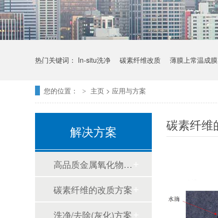
热门关键词：
In-situ洗净
碳素纤维改质
薄膜上常温成膜
您的位置：
主页
>
应用与方案
>
碳素纤维
解决方案
高品质金属氧化物薄膜成长方案
碳素纤维的改质方案
洗净/去除(灰化)方案