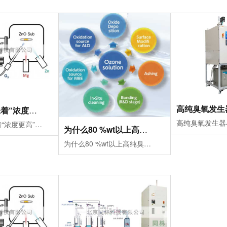
高纯臭氧意味着“浓度更高”吗？
高纯臭氧意味着“浓度更高”吗？很多人认为，高纯臭氧只是把臭氧浓度提高而已。事实上，两者最大的区别并不仅是数字上的变化，而是整个反应体系发生了改变。普通臭氧发生器...
为什么80 %wt以上高纯臭氧，正在成为先进AL
为什么80 %wt以上高纯臭氧，正在成为先进ALD的新趋势？近年来，随着半导体器件不断向更小制程、更高集成度发展，原子层沉积（ALD）技术的重要性日益凸显。无论...