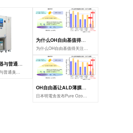
为什么OH自由基值得关注？
为什么OH自由基值得关注？OH自由基被认为是自然界和工业氧化过程中活跃的氧化物种之一，具有极高的反应活性。对于ALD而言，OH自由基能够更快速地氧化金属前驱体残...
高纯臭氧发生器与普通臭氧发生器的区别
高纯臭氧发生器与普通臭氧发生器的区别普通臭氧发生器通常输出的是臭氧与氧气的混合气体，臭氧体积分数一般在5%～15%左右。而明電舎采用的是液化分离技术制备的高纯臭...
OH自由基让ALD薄膜杂质降低约100倍，高纯臭
日本明電舎发布Pure Ozone新技术：OH自由基让ALD薄膜杂质降低约100倍，高纯臭氧迎来新的应用方向2026年6月23日，日本明電舎（Meidensha...